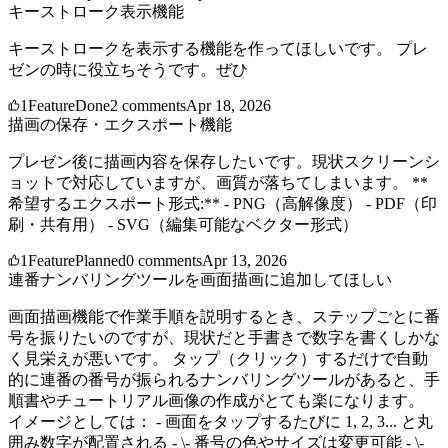
キーストローク表示機能
キーストロークを表示する機能を作ってほしいです。 プレ
ゼンの時に役立ちそうです。ぜひ
1
Feature
Done
2
comments
Apr 18, 2026
描画の保存・エクスポート機能
プレゼン後に描画内容を保存したいです。現状スクリーンシ
ョットで対応していますが、画質が落ちてしまいます。 **
希望するエクスポート形式:** - PNG（高解像度） - PDF（印
刷・共有用） - SVG（編集可能なベクター形式）
1
Feature
Planned
0
comments
Apr 13, 2026
連番ナンバリングツールを画面描画に追加してほしい
画面描画機能で作業手順を説明するとき、ステップごとに番
号を振りたいのですが、現状だと手書きで数字を書くしかな
く見栄えが悪いです。 タップ（クリック）するだけで自動
的に連番の番号が振られるナンバリングツールがあると、手
順書やチュートリアル画像の作成がとても楽になります。
イメージとしては： - 画面をタップするたびに 1, 2, 3... と丸
囲み数字が配置される - \- 番号の色やサイズは変更可能 - \-