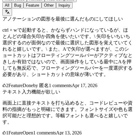
All
Bug
Feature
Other
Inquiry
アノテーションの図形を最後に選んだものにしてほしい
ctrl + wで起動すると、かならずハンドになっているが、ほ
とんどの場合矢印か四角を使いたいです。\ 矢印をいちいち
選択するのが面倒なので最後に選択した図形を覚えていてく
れると嬉しいです。\ また、Aで矢印が選べますが、このシ
ョートカットはフローティングツールバーがアクティブなと
きしか有効ではないので、画面操作をしている最中にAを押
しても無反応で、フローティングツールバーを一度選択する
必要があり、ショートカットの意味が薄いです。
2
Feature
Done
by
匿名
1
comments
Apr 17, 2026
テキスト入力機能が欲しい
画面上に直接テキストを打ち込めると、コードレビューや資
料の指摘がもっと明確にできます。フォントサイズや色も選
択可能だと理想的です。等幅フォントも選べると嬉しいで
す。
1
Feature
Open
1
comments
Apr 13, 2026