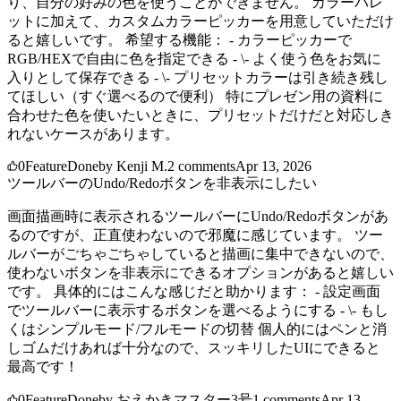
り、自分の好みの色を使うことができません。 カラーパレ
ットに加えて、カスタムカラーピッカーを用意していただけ
ると嬉しいです。 希望する機能： - カラーピッカーで
RGB/HEXで自由に色を指定できる - \- よく使う色をお気に
入りとして保存できる - \- プリセットカラーは引き続き残し
てほしい（すぐ選べるので便利） 特にプレゼン用の資料に
合わせた色を使いたいときに、プリセットだけだと対応しき
れないケースがあります。
0
Feature
Done
by
Kenji M.
2
comments
Apr 13, 2026
ツールバーのUndo/Redoボタンを非表示にしたい
画面描画時に表示されるツールバーにUndo/Redoボタンがあ
るのですが、正直使わないので邪魔に感じています。 ツー
ルバーがごちゃごちゃしていると描画に集中できないので、
使わないボタンを非表示にできるオプションがあると嬉しい
です。 具体的にはこんな感じだと助かります： - 設定画面
でツールバーに表示するボタンを選べるようにする - \- もし
くはシンプルモード/フルモードの切替 個人的にはペンと消
しゴムだけあれば十分なので、スッキリしたUIにできると
最高です！
0
Feature
Done
by
おえかきマスター3号
1
comments
Apr 13,