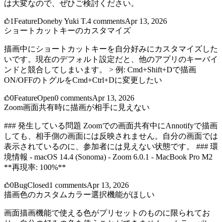
は大変なので、ぜひご検討ください。
1
Feature
Done
by
Yuki T.
4
comments
Apr 13, 2026
ショートカットキーのカスタマイズ
描画中にショートカットキーを自分好みにカスタマイズした
いです。現在のデフォルト設定だと、他のアプリのキーバイ
ンドと競合してしまいます。 > 例: Cmd+Shift+Dで描画
ON/OFFのトグルをCmd+Ctrl+Dに変更したい
0
Feature
Open
0
comments
Apr 13, 2026
Zoom画面共有時に描画が相手に見えない
### 発生している問題 Zoomでの画面共有中にAnnotifyで描画
しても、相手側の画面には反映されません。自分の画面では
表示されているのに、参加者には見えない状態です。 ### 環
境情報 - macOS 14.4 (Sonoma) - Zoom 6.0.1 - MacBook Pro M2
**再現率: 100%**
0
Bug
Closed
1
comments
Apr 13, 2026
描画色のカスタムカラー選択機能がほしい
画面描画機能で使える色がプリセットのものに限られてお