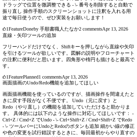
ドラッグで位置を微調整できる - \- 番号を削除すると自動で
振り直し 操作手順のスクリーンショットに注釈を入れる用
途で毎日使うので、ぜひ実装をお願いします！
1
Feature
Done
by
手順書職人たなか
2
comments
Apr 13, 2026
直線・矢印ツールの追加
フリーハンドだけでなく、Shiftキーを押しながら直線や矢印
を引けるツールが欲しいです。図解の説明やフローチャート
の注釈に便利だと思います。四角形や楕円も描けると最高で
す。
1
Feature
Planned
1
comments
Apr 13, 2026
画面描画のUndo/Redo機能を追加してほしい
画面描画機能を使っているのですが、描画操作を間違えたと
きに戻す手段がなく不便です。 Undo（元に戻す）と
Redo（やり直し）の機能を追加していただけると助かりま
す。 具体的には以下のような操作に対応してほしいです： -
Ctrl+Z / Cmd+Z でUndo - \- Ctrl+Shift+Z / Cmd+Shift+Z でRedo
- \- ツールバーにUndoとRedoのボタンも追加 細かい線の修正
や色の変更を試行錯誤するときに、毎回最初からやり直すの